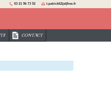
03 21 96 73 52
t.patrick62(at)free.fr
TS
CONTACT