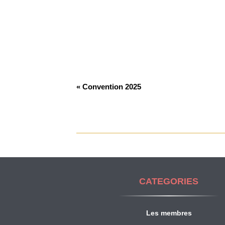
« Convention 2025
Navigation
de
l'événement
CATEGORIES
Les membres